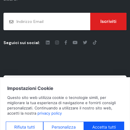
Iscriviti
Seguici sui social:
© 2026 - Chiaravalli Group S.p.A.
Cod. Fisc. - P.iva: 03206490124 | Vat Code
IT03206490124 | Rea cciaa MI-1955092
N.Mecc. MI368791 | Cap. Soc. € 10.100.000 i. v.
Privacy Policy
Cookie Policy