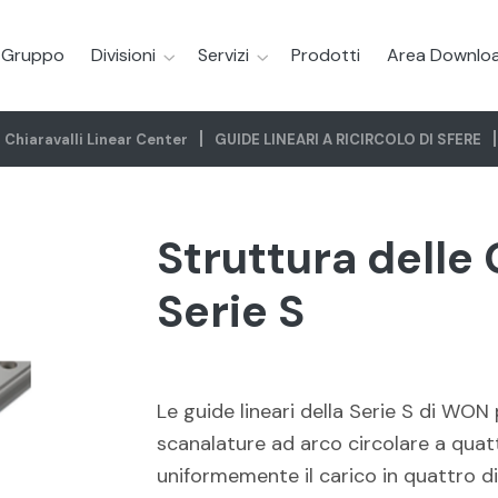
l Gruppo
Divisioni
Servizi
Prodotti
Area Downlo
Chiaravalli Linear Center
GUIDE LINEARI A RICIRCOLO DI SFERE
Struttura delle 
Serie S
Le guide lineari della Serie S di WO
scanalature ad arco circolare a quatt
uniformemente il carico in quattro di