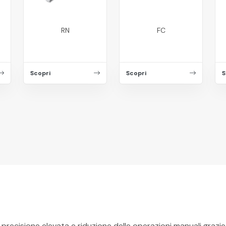
RN
FC
Scopri
Scopri
S
, precisione elevata e riduzione delle operazioni manuali grazi