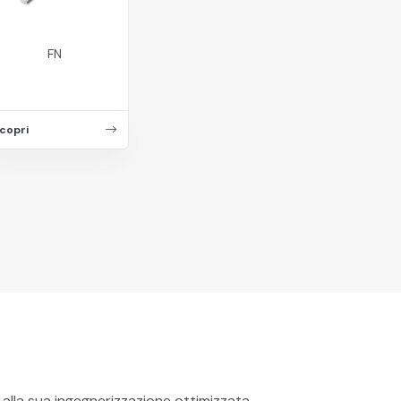
FN
copri
e alla sua ingegnerizzazione ottimizzata.