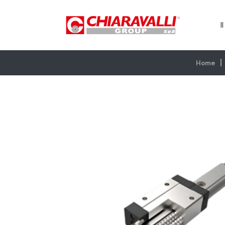
I
Home