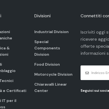
i
Divisioni
Connettiti co
azioni
Industrial Division
Iscriviti oggi
aniche
ricevere aggio
Special
offerte specia
ica &
Components
informazioni s
zioni
Division
i
Food Division
blaggio
Motorcycle Division
 Tecnici
Chiaravalli Linear
à e Certificati
Center
Seguici sui socia
 IT per il
ess