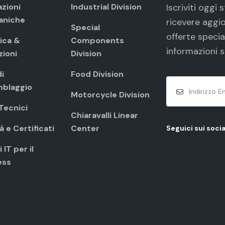
azioni
Industrial Division
Iscriviti oggi
aniche
ricevere aggio
Special
offerte specia
ica &
Components
informazioni s
zioni
Division
i
Food Division
blaggio
Motorcycle Division
 Tecnici
Chiaravalli Linear
à e Certificati
Center
Seguici sui socia
 IT per il
ess