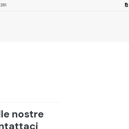
281
lle nostre
ntattaci