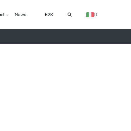
ad
News
B2B
IT