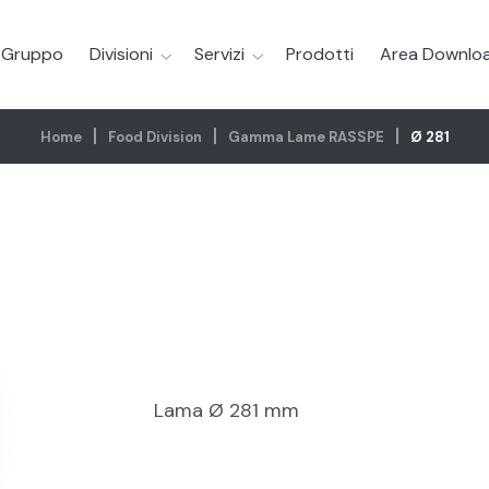
l Gruppo
Divisioni
Servizi
Prodotti
Area Downlo
Home
Food Division
Gamma Lame RASSPE
Ø 281
Lama Ø 281 mm