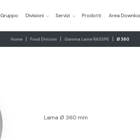
l Gruppo
Divisioni
Servizi
Prodotti
Area Downlo
Home
Food Division
Gamma Lame RASSPE
Ø 360
Lama Ø 360 mm