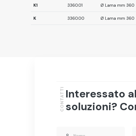
K1
3360.01
Ø Lama mm 360
K
3360.00
Ø Lama mm 360
CONTATTI
Interessato a
soluzioni? Co