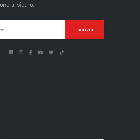
ono al sicuro.
Iscriviti
l: