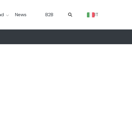
ad
News
B2B
IT