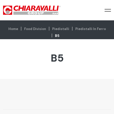
Home
Food Division
Piedistalli
Piedistalli In Ferro
B5
B5