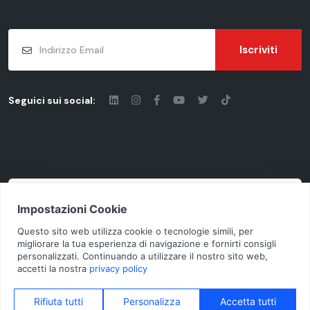
Iscriviti
Seguici sui social:
© 2026 - Chiaravalli Group S.p.A.
Cod. Fisc. - P.iva: 03206490124 | Vat Code
IT03206490124 | Rea cciaa MI-1955092
N.Mecc. MI368791 | Cap. Soc. € 10.100.000 i. v.
Privacy Policy
Cookie Policy
Consents
Credits