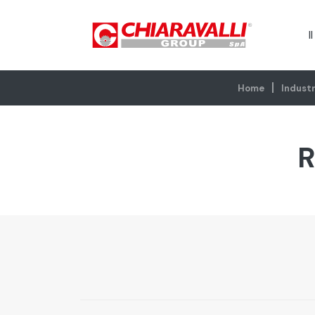
I
Home
Industr
R