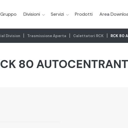
l Gruppo
Divisioni
Servizi
Prodotti
Area Downlo
ial Division
Trasmissione Aperta
Calettatori RCK
RCK 80 
CK 80 AUTOCENTRAN