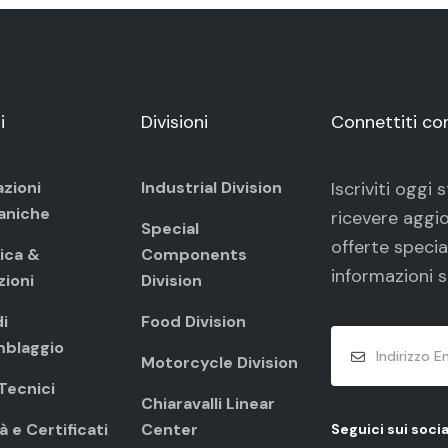
i
Divisioni
Connettiti co
azioni
Industrial Division
Iscriviti oggi
aniche
ricevere aggio
Special
offerte specia
ica &
Components
informazioni s
zioni
Division
i
Food Division
blaggio
Motorcycle Division
 Tecnici
Chiaravalli Linear
à e Certificati
Center
Seguici sui socia