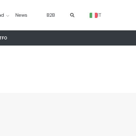
ad
News
B2B
IT
TFO