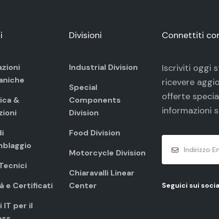
i
Divisioni
Connettiti co
azioni
Industrial Division
Iscriviti oggi
aniche
ricevere aggio
Special
offerte specia
ica &
Components
informazioni s
zioni
Division
i
Food Division
blaggio
Motorcycle Division
 Tecnici
Chiaravalli Linear
à e Certificati
Center
Seguici sui socia
 IT per il
ess